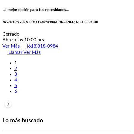
La mejor opción para tus necesidades...
JUVENTUD 700 A, COL L ECHEVERRIA, DURANGO, DGO, CP 34250
Cerrado
Abre a las 10:00 hrs
Ver Más
(618)818-0984
Llamar
Ver Más
1
2
3
4
5
6
Lo más buscado