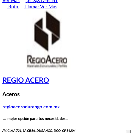
Ver Más
(618)817-6161
Ruta
Llamar
Ver Más
REGIO ACERO
Aceros
regioacerodurango.com.mx
La mejor opción para tus necesidades...
AV. CIMA 721, LA CIMA, DURANGO, DGO, CP 34204