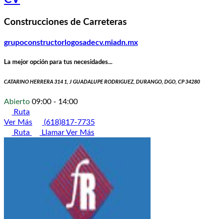
Construcciones de Carreteras
grupoconstructorlogosadecv.miadn.mx
La mejor opción para tus necesidades...
CATARINO HERRERA 314 1, J GUADALUPE RODRIGUEZ, DURANGO, DGO, CP 34280
Abierto
09:00 - 14:00
Ruta
Ver Más
(618)817-7735
Ruta
Llamar
Ver Más