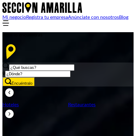
Mi negocio
Registra tu empresa
Anúnciate con nosotros
Blog
Aquí lo encuentras
Encuéntralo
Hoteles
Restaurantes