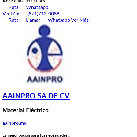
Abre a las 09:00 hrs
Ruta
Whatsapp
Ver Más
(871)712-0089
Ruta
Llamar
Whatsapp
Ver Más
AAINPRO SA DE CV
Material Eléctrico
aainpro.mx
La mejor opción para tus necesidades...