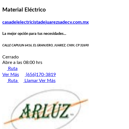
Material Eléctrico
casadelelectricistadejuarezsadecv.com.mx
La mejor opción para tus necesidades...
CALLE CAPULIN 6416, EL GRANJERO, JUAREZ, CHIH, CP 32690
Cerrado
Abre a las 08:00 hrs
Ruta
Ver Más
(656)170-3819
Ruta
Llamar
Ver Más