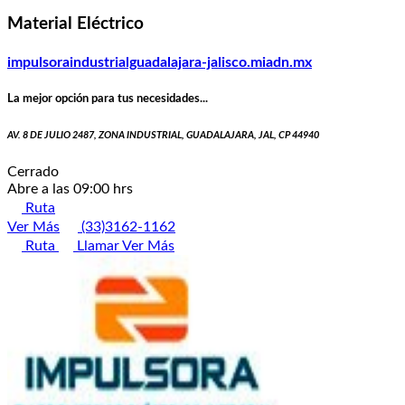
Material Eléctrico
impulsoraindustrialguadalajara-jalisco.miadn.mx
La mejor opción para tus necesidades...
AV. 8 DE JULIO 2487, ZONA INDUSTRIAL, GUADALAJARA, JAL, CP 44940
Cerrado
Abre a las 09:00 hrs
Ruta
Ver Más
(33)3162-1162
Ruta
Llamar
Ver Más