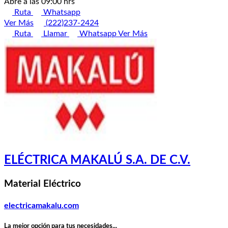
Abre a las 09:00 hrs
Ruta
Whatsapp
Ver Más
(222)237-2424
Ruta
Llamar
Whatsapp
Ver Más
ELÉCTRICA MAKALÚ S.A. DE C.V.
Material Eléctrico
electricamakalu.com
La mejor opción para tus necesidades...