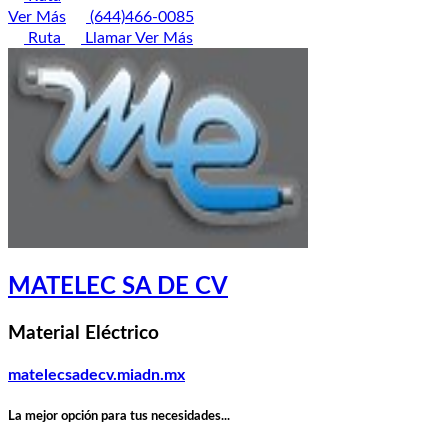
Ver Más
(644)466-0085
Ruta
Llamar
Ver Más
MATELEC SA DE CV
Material Eléctrico
matelecsadecv.miadn.mx
La mejor opción para tus necesidades...