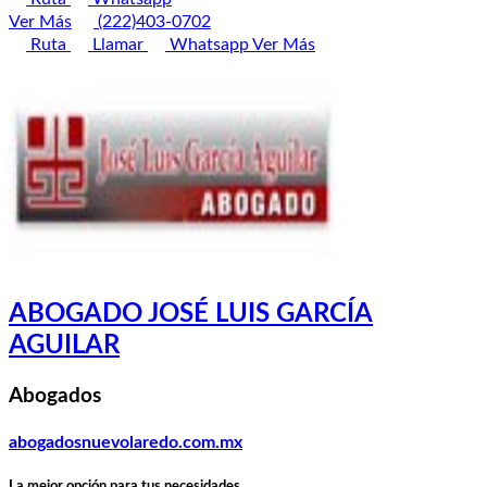
Ver Más
(222)403-0702
Ruta
Llamar
Whatsapp
Ver Más
ABOGADO JOSÉ LUIS GARCÍA
AGUILAR
Abogados
abogadosnuevolaredo.com.mx
La mejor opción para tus necesidades...