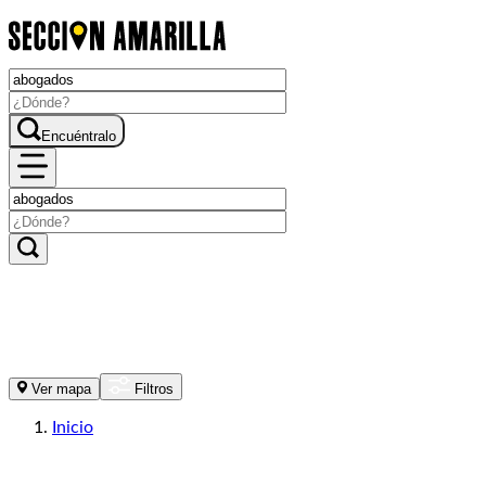
Encuéntralo
Ver mapa
Filtros
Inicio