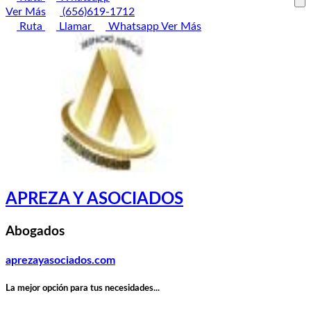
Ver Más
(656)619-1712
Ruta
Llamar
Whatsapp
Ver Más
APREZA Y ASOCIADOS
Abogados
aprezayasociados.com
La mejor opción para tus necesidades...