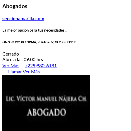
Abogados
seccionamarilla.com
La mejor opción para tus necesidades...
PINZON 199, REFORMA, VERACRUZ, VER, CP 91919
Cerrado
Abre a las 09:00 hrs
Ver Más
(229)980-6181
Llamar
Ver Más