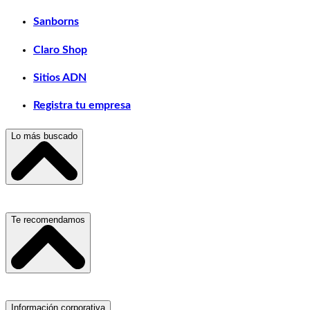
Sanborns
Claro Shop
Sitios ADN
Registra tu empresa
Lo más buscado
Escuelas, Institutos y Universidades
Te recomendamos
Hospitales, Sanatorios y Clínicas
Refacciones y Accesorios para Automóviles
Materiales para Construcción
Servicio de Grúas
Información corporativa