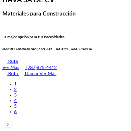
HAVA SA DE CV
Materiales para Construcción
La mejor opción para tus necesidades...
MANUEL CAMACHO 820, SANTA FE, TUXTEPEC, OAX, CP 68416
Ruta
Ver Más
(287)875-4412
Ruta
Llamar
Ver Más
1
2
3
4
5
6