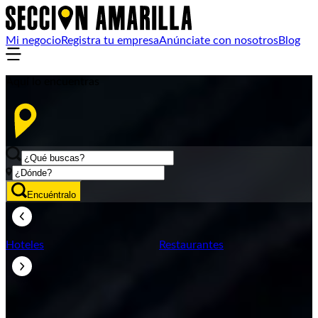
Mi negocio
Registra tu empresa
Anúnciate con nosotros
Blog
Aquí lo encuentras
Encuéntralo
Hoteles
Restaurantes