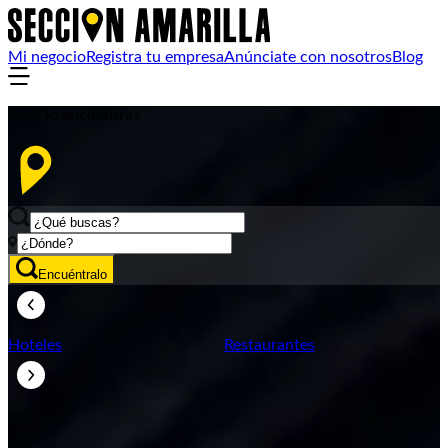
Mi negocio
Registra tu empresa
Anúnciate con nosotros
Blog
Aquí lo encuentras
Encuéntralo
Hoteles
Restaurantes