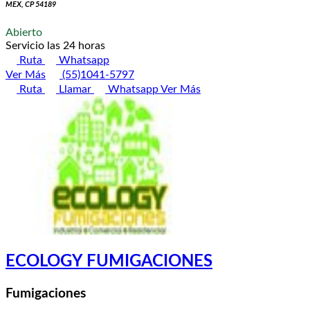
MEX, CP 54189
Abierto
Servicio las 24 horas
Ruta
Whatsapp
Ver Más
(55)1041-5797
Ruta
Llamar
Whatsapp
Ver Más
ECOLOGY FUMIGACIONES
Fumigaciones