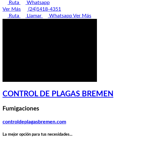
Ruta
Whatsapp
Ver Más
(24)1418-4351
Ruta
Llamar
Whatsapp
Ver Más
CONTROL DE PLAGAS BREMEN
Fumigaciones
controldeplagasbremen.com
La mejor opción para tus necesidades...