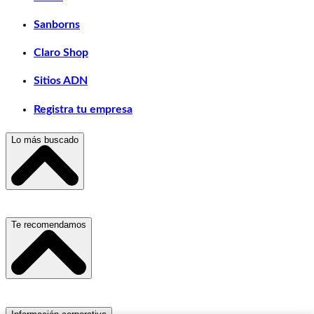
Sanborns
Claro Shop
Sitios ADN
Registra tu empresa
Lo más buscado
Escuelas, Institutos y Universidades
Te recomendamos
Hospitales, Sanatorios y Clínicas
Refacciones y Accesorios para Automóviles
Materiales para Construcción
Servicio de Grúas