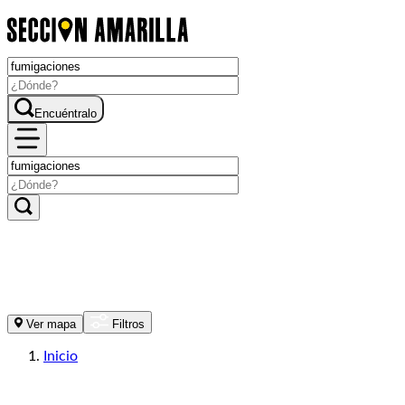
Encuéntralo
Ver mapa
Filtros
Inicio