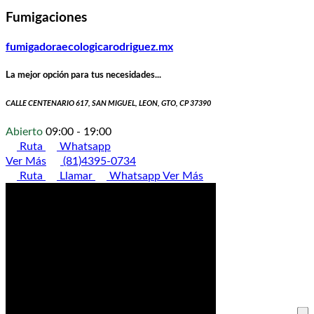
Fumigaciones
fumigadoraecologicarodriguez.mx
La mejor opción para tus necesidades...
CALLE CENTENARIO 617, SAN MIGUEL, LEON, GTO, CP 37390
Abierto
09:00 - 19:00
Ruta
Whatsapp
Ver Más
(81)4395-0734
Ruta
Llamar
Whatsapp
Ver Más