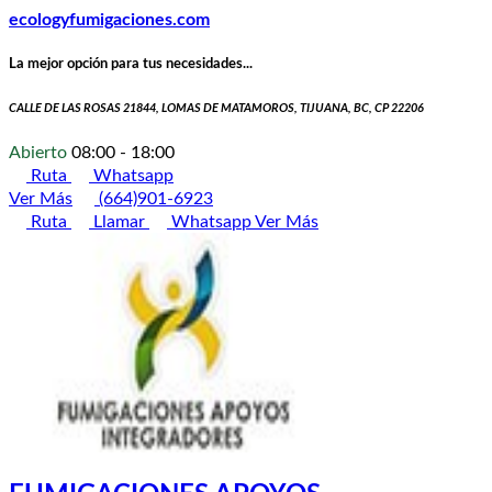
ecologyfumigaciones.com
La mejor opción para tus necesidades...
CALLE DE LAS ROSAS 21844, LOMAS DE MATAMOROS, TIJUANA, BC, CP 22206
Abierto
08:00 - 18:00
Ruta
Whatsapp
Ver Más
(664)901-6923
Ruta
Llamar
Whatsapp
Ver Más