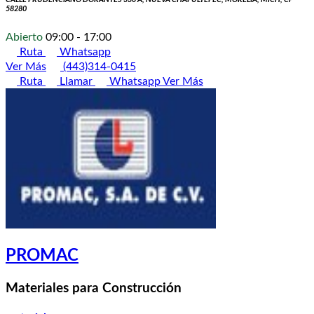
58280
Abierto
09:00 - 17:00
Ruta
Whatsapp
Ver Más
(443)314-0415
Ruta
Llamar
Whatsapp
Ver Más
PROMAC
Materiales para Construcción