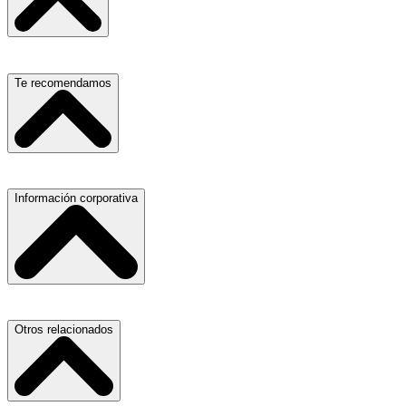
Escuelas, Institutos y Universidades
Te recomendamos
Hospitales, Sanatorios y Clínicas
Refacciones y Accesorios para Automóviles
Materiales para Construcción
Servicio de Grúas
Información corporativa
Laboratorios de Diagnóstico Clínico
Médicos Oculistas y Oftalmólogos
Ferreterías
Ferreterías
Salones para Fiestas
Abogados
Nuestras Oficinas
Otros relacionados
Refacciones y Accesorios para Automóviles y Camiones
Proveedores
Aire Acondicionado
Atracción de Talento