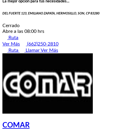
La mejor opción para tus necesidades...
DEL FUERTE 123, EMILIANO ZAPATA, HERMOSILLO, SON, CP 83280
Cerrado
Abre a las 08:00 hrs
Ruta
Ver Más
(662)250-2810
Ruta
Llamar
Ver Más
COMAR