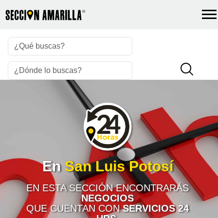
En
San Luis Potosí
EN ESTA SECCIÓN ENCONTRARÁS
NEGOCIOS
QUE CUENTAN CON
SERVICIOS 24