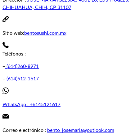
Dirección
:
JOSE MARIA IGLESIAS 4501 10, LOS FRAILES,
CHIHUAHUA, CHIH, CP 31107
Sitio web:
bentosushi.com.mx
Teléfonos
:
+
(614)260-8971
+
(614)512-1617
WhatsApp
:
+6145121617
Correo electrónico
:
bento_josemaria@outlook.com