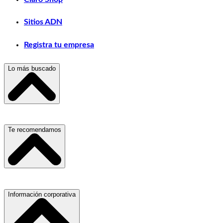
Sitios ADN
Registra tu empresa
Lo más buscado
Escuelas, Institutos y Universidades
Te recomendamos
Hospitales, Sanatorios y Clínicas
Refacciones y Accesorios para Automóviles
Servicio de Grúas
Información corporativa
Materiales para Construcción
Médicos Oculistas y Oftalmólogos
Laboratorios de Diagnóstico Clínico