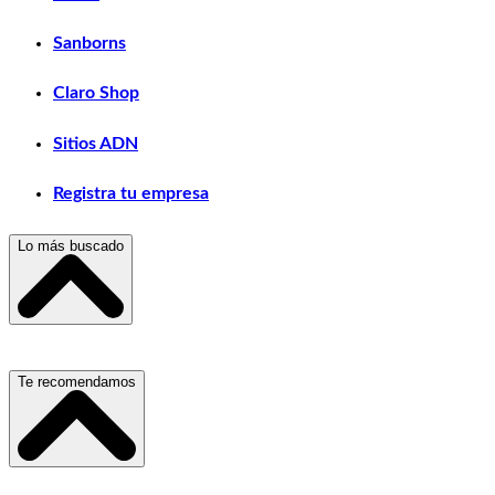
Sanborns
Claro Shop
Sitios ADN
Registra tu empresa
Lo más buscado
Escuelas, Institutos y Universidades
Te recomendamos
Hospitales, Sanatorios y Clínicas
Refacciones y Accesorios para Automóviles