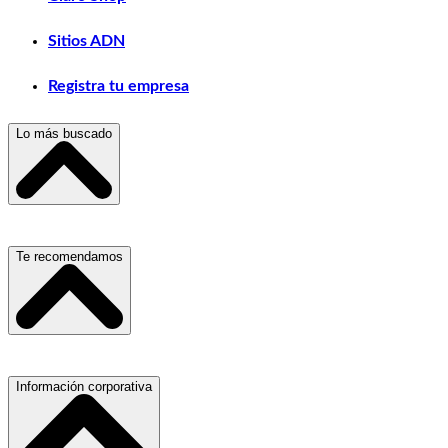
Sitios ADN
Registra tu empresa
Lo más buscado
Escuelas, Institutos y Universidades
Te recomendamos
Hospitales, Sanatorios y Clínicas
Refacciones y Accesorios para Automóviles
Servicio de Grúas
Información corporativa
Materiales para Construcción
Médicos Oculistas y Oftalmólogos
Laboratorios de Diagnóstico Clínico