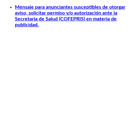
Mensaje para anunciantes susceptibles de otorgar
aviso, solicitar permiso y/o autorización ante la
Secretaria de Salud (COFEPRIS) en materia de
publicidad.
Otros relacionados
Carlos Slim
Telmex
América Móvil
Telcel
Sanborns
Claro Shop
Sitios ADN