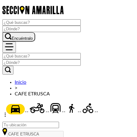
Encuéntralo
Inicio
>
CAFE ETRUSCA
--
--
--
--
--