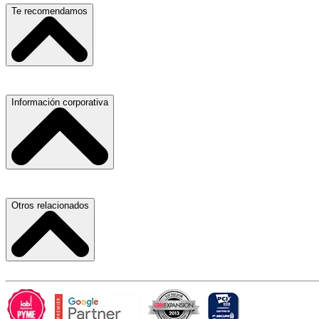
Escuelas, Institutos y Universidades
Te recomendamos
Hospitales, Sanatorios y Clínicas
Refacciones y Accesorios para Automóviles
Materiales para Construcción
Servicio de Grúas
Información corporativa
Laboratorios de Diagnóstico Clínico
Médicos Oculistas y Oftalmólogos
Ferreterías
Ferreterías
Salones para Fiestas
Abogados
Nuestras Oficinas
Otros relacionados
Refacciones y Accesorios para Automóviles y Camiones
Proveedores
Aire Acondicionado
Atracción de Talento
Laboratorios de Diagnóstico Clínico
Términos y Condiciones
Carlos Slim
Hospitales, Sanatorios y Clínicas