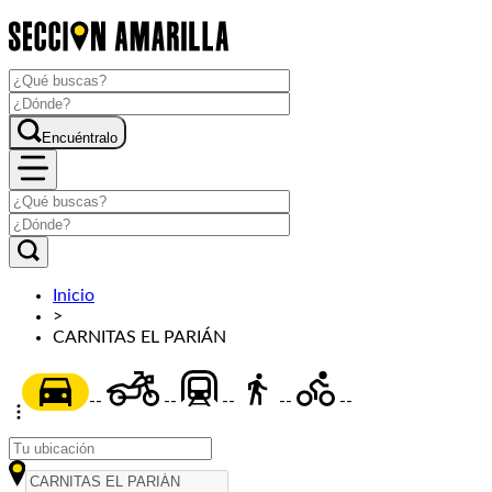
Encuéntralo
Inicio
>
CARNITAS EL PARIÁN
--
--
--
--
--