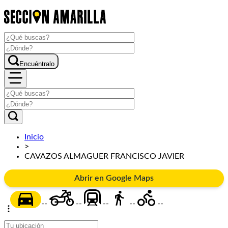
Encuéntralo
Inicio
>
CAVAZOS ALMAGUER FRANCISCO JAVIER
Abrir en Google Maps
--
--
--
--
--