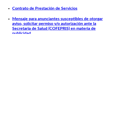
Contrato de Prestación de Servicios
Mensaje para anunciantes susceptibles de otorgar
aviso, solicitar permiso y/o autorización ante la
Secretaria de Salud (COFEPRIS) en materia de
publicidad.
Otros relacionados
Carlos Slim
Telmex
América Móvil
Telcel
Sanborns
Claro Shop