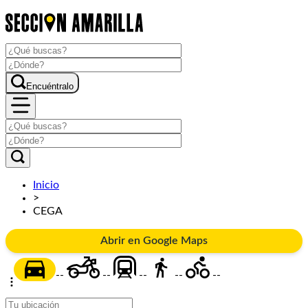
Encuéntralo
Inicio
>
CEGA
Abrir en Google Maps
--
--
--
--
--