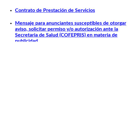
Contrato de Prestación de Servicios
Mensaje para anunciantes susceptibles de otorgar
aviso, solicitar permiso y/o autorización ante la
Secretaria de Salud (COFEPRIS) en materia de
publicidad.
Otros relacionados
Carlos Slim
Telmex
América Móvil
Telcel
Sanborns
Claro Shop