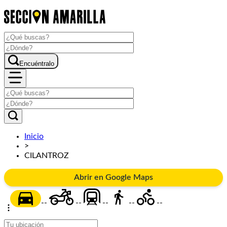
Encuéntralo
Inicio
>
CILANTROZ
Abrir en Google Maps
--
--
--
--
--