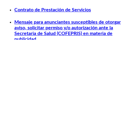
Contrato de Prestación de Servicios
Mensaje para anunciantes susceptibles de otorgar
aviso, solicitar permiso y/o autorización ante la
Secretaria de Salud (COFEPRIS) en materia de
publicidad.
Otros relacionados
Carlos Slim
Telmex
América Móvil
Telcel
Sanborns
Claro Shop