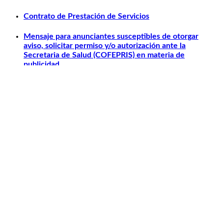
Contrato de Prestación de Servicios
Mensaje para anunciantes susceptibles de otorgar
aviso, solicitar permiso y/o autorización ante la
Secretaria de Salud (COFEPRIS) en materia de
publicidad.
Otros relacionados
Carlos Slim
Telmex
América Móvil
Telcel
Sanborns
Claro Shop