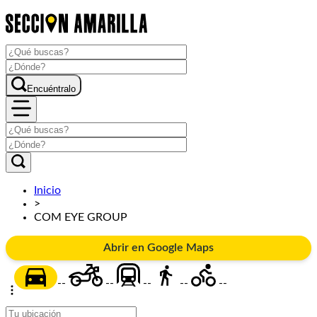
Encuéntralo
Inicio
>
COM EYE GROUP
Abrir en Google Maps
--
--
--
--
--