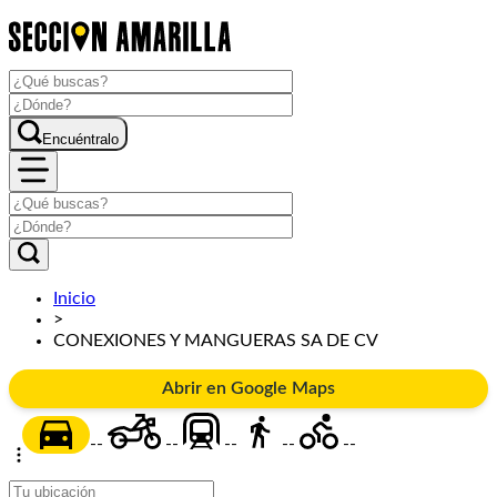
Encuéntralo
Inicio
>
CONEXIONES Y MANGUERAS SA DE CV
Abrir en Google Maps
--
--
--
--
--