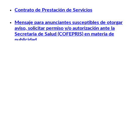
Contrato de Prestación de Servicios
Mensaje para anunciantes susceptibles de otorgar
aviso, solicitar permiso y/o autorización ante la
Secretaria de Salud (COFEPRIS) en materia de
publicidad.
Otros relacionados
Carlos Slim
Telmex
América Móvil
Telcel
Sanborns
Claro Shop