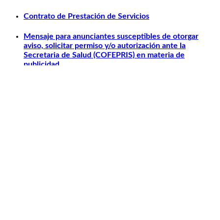
Contrato de Prestación de Servicios
Mensaje para anunciantes susceptibles de otorgar
aviso, solicitar permiso y/o autorización ante la
Secretaria de Salud (COFEPRIS) en materia de
publicidad.
Otros relacionados
Carlos Slim
Telmex
América Móvil
Telcel
Sanborns
Claro Shop