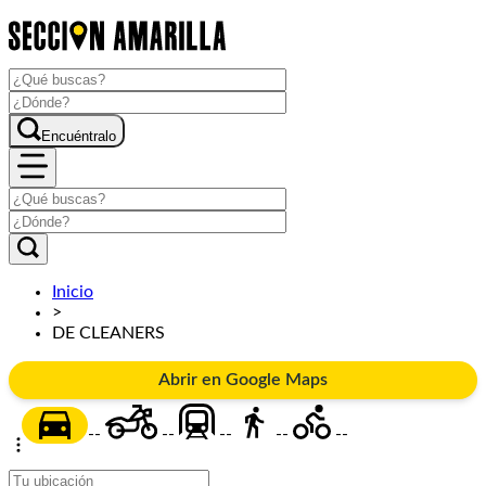
Encuéntralo
Inicio
>
DE CLEANERS
Abrir en Google Maps
--
--
--
--
--