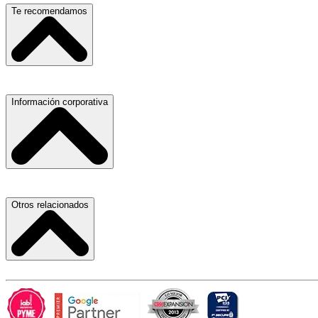
Escuelas, Institutos y Universidades
Te recomendamos
Hospitales, Sanatorios y Clínicas
Refacciones y Accesorios para Automóviles
Materiales para Construcción
Servicio de Grúas
Información corporativa
Laboratorios de Diagnóstico Clínico
Médicos Oculistas y Oftalmólogos
Ferreterías
Ferreterías
Salones para Fiestas
Abogados
Nuestras Oficinas
Otros relacionados
Refacciones y Accesorios para Automóviles y Camiones
Proveedores
Aire Acondicionado
Atracción de Talento
Laboratorios de Diagnóstico Clínico
Términos y Condiciones
Carlos Slim
Hospitales, Sanatorios y Clínicas