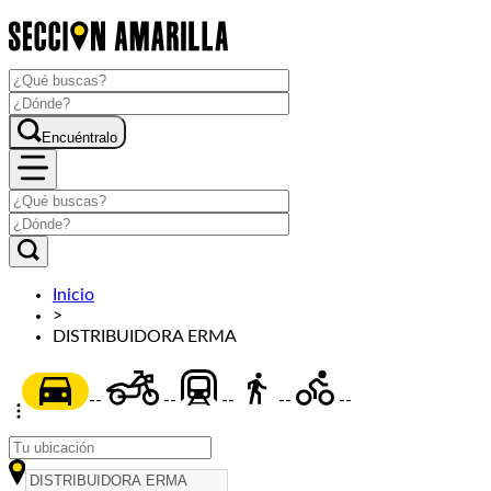
Encuéntralo
Inicio
>
DISTRIBUIDORA ERMA
--
--
--
--
--