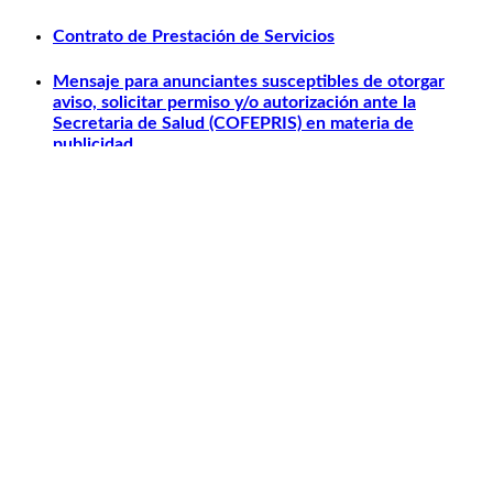
Contrato de Prestación de Servicios
Mensaje para anunciantes susceptibles de otorgar
aviso, solicitar permiso y/o autorización ante la
Secretaria de Salud (COFEPRIS) en materia de
publicidad.
Otros relacionados
Carlos Slim
Telmex
América Móvil
Telcel
Sanborns
Claro Shop