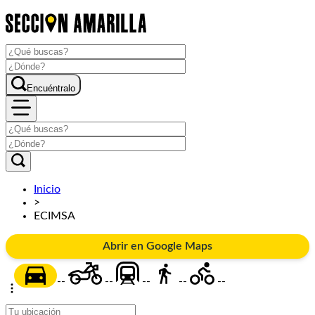
Encuéntralo
Inicio
>
ECIMSA
Abrir en Google Maps
--
--
--
--
--