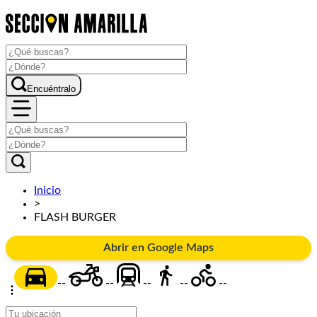
Encuéntralo
Inicio
>
FLASH BURGER
Abrir en Google Maps
--
--
--
--
--