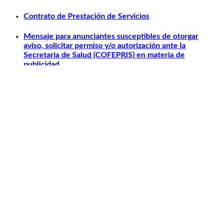
Contrato de Prestación de Servicios
Mensaje para anunciantes susceptibles de otorgar
aviso, solicitar permiso y/o autorización ante la
Secretaria de Salud (COFEPRIS) en materia de
publicidad.
Otros relacionados
Carlos Slim
Telmex
América Móvil
Telcel
Sanborns
Claro Shop