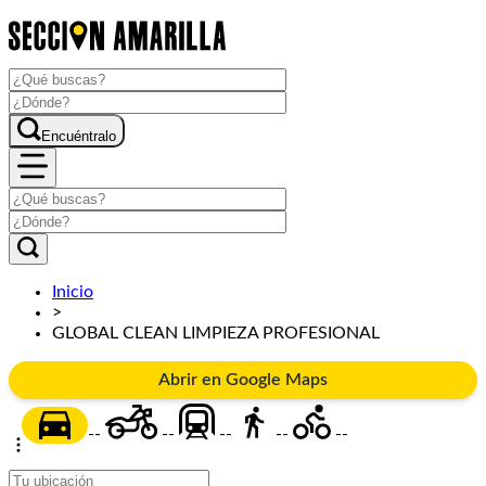
Encuéntralo
Inicio
>
GLOBAL CLEAN LIMPIEZA PROFESIONAL
Abrir en Google Maps
--
--
--
--
--