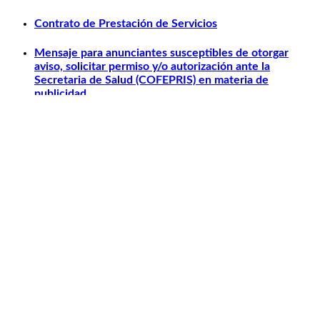
Contrato de Prestación de Servicios
Mensaje para anunciantes susceptibles de otorgar
aviso, solicitar permiso y/o autorización ante la
Secretaria de Salud (COFEPRIS) en materia de
publicidad.
Otros relacionados
Carlos Slim
Telmex
América Móvil
Telcel
Sanborns
Claro Shop