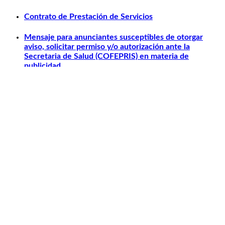
Contrato de Prestación de Servicios
Mensaje para anunciantes susceptibles de otorgar
aviso, solicitar permiso y/o autorización ante la
Secretaria de Salud (COFEPRIS) en materia de
publicidad.
Otros relacionados
Carlos Slim
Telmex
América Móvil
Telcel
Sanborns
Claro Shop