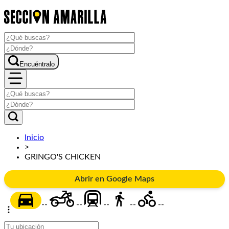
Encuéntralo
Inicio
>
GRINGO'S CHICKEN
Abrir en Google Maps
--
--
--
--
--