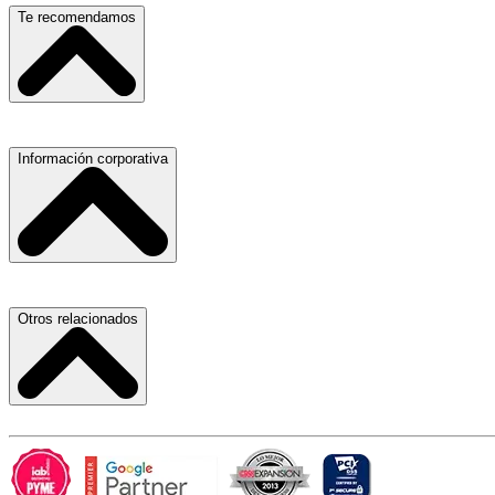
Escuelas, Institutos y Universidades
Te recomendamos
Hospitales, Sanatorios y Clínicas
Refacciones y Accesorios para Automóviles
Materiales para Construcción
Servicio de Grúas
Información corporativa
Laboratorios de Diagnóstico Clínico
Médicos Oculistas y Oftalmólogos
Ferreterías
Ferreterías
Salones para Fiestas
Abogados
Nuestras Oficinas
Otros relacionados
Refacciones y Accesorios para Automóviles y Camiones
Proveedores
Aire Acondicionado
Atracción de Talento
Laboratorios de Diagnóstico Clínico
Términos y Condiciones
Carlos Slim
Hospitales, Sanatorios y Clínicas