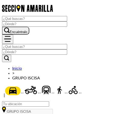
Encuéntralo
Inicio
>
GRUPO ISCISA
--
--
--
--
--