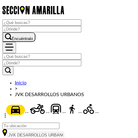
Encuéntralo
Inicio
>
JVK DESARROLLOS URBANOS
--
--
--
--
--