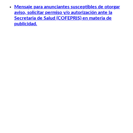
Mensaje para anunciantes susceptibles de otorgar
aviso, solicitar permiso y/o autorización ante la
Secretaria de Salud (COFEPRIS) en materia de
publicidad.
Otros relacionados
Carlos Slim
Telmex
América Móvil
Telcel
Sanborns
Claro Shop
Sitios ADN