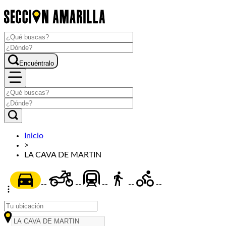
Encuéntralo
Inicio
>
LA CAVA DE MARTIN
--
--
--
--
--