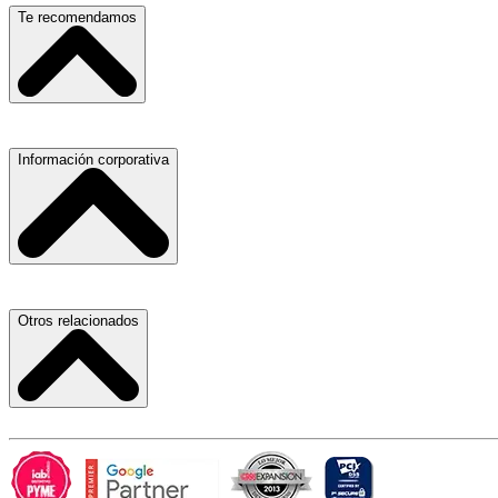
Escuelas, Institutos y Universidades
Te recomendamos
Hospitales, Sanatorios y Clínicas
Refacciones y Accesorios para Automóviles
Materiales para Construcción
Servicio de Grúas
Información corporativa
Laboratorios de Diagnóstico Clínico
Médicos Oculistas y Oftalmólogos
Ferreterías
Ferreterías
Salones para Fiestas
Abogados
Nuestras Oficinas
Otros relacionados
Refacciones y Accesorios para Automóviles y Camiones
Proveedores
Aire Acondicionado
Atracción de Talento
Laboratorios de Diagnóstico Clínico
Términos y Condiciones
Carlos Slim
Hospitales, Sanatorios y Clínicas