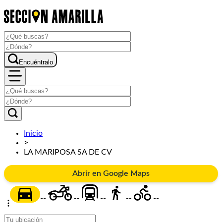
Encuéntralo
Inicio
>
LA MARIPOSA SA DE CV
Abrir en Google Maps
--
--
--
--
--