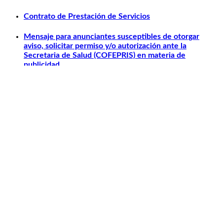
Contrato de Prestación de Servicios
Mensaje para anunciantes susceptibles de otorgar
aviso, solicitar permiso y/o autorización ante la
Secretaria de Salud (COFEPRIS) en materia de
publicidad.
Otros relacionados
Carlos Slim
Telmex
América Móvil
Telcel
Sanborns
Claro Shop