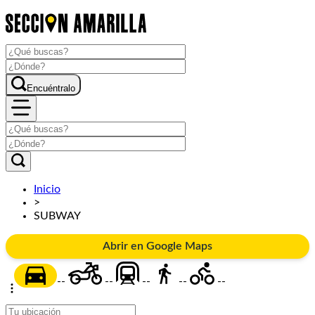
Encuéntralo
Inicio
>
SUBWAY
Abrir en Google Maps
--
--
--
--
--