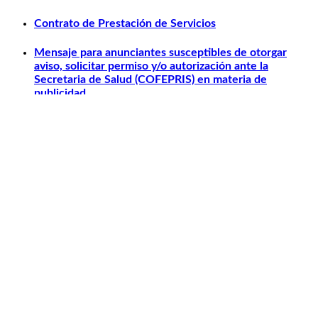
Contrato de Prestación de Servicios
Mensaje para anunciantes susceptibles de otorgar
aviso, solicitar permiso y/o autorización ante la
Secretaria de Salud (COFEPRIS) en materia de
publicidad.
Otros relacionados
Carlos Slim
Telmex
América Móvil
Telcel
Sanborns
Claro Shop