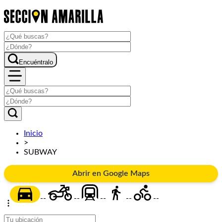
Encuéntralo
Inicio
>
SUBWAY
Abrir en Google Maps
--
--
--
--
--