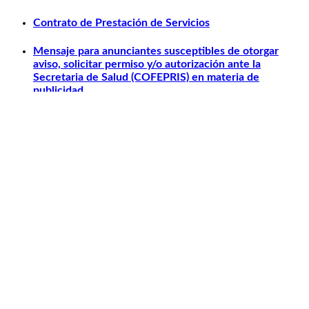
Contrato de Prestación de Servicios
Mensaje para anunciantes susceptibles de otorgar
aviso, solicitar permiso y/o autorización ante la
Secretaria de Salud (COFEPRIS) en materia de
publicidad.
Otros relacionados
Carlos Slim
Telmex
América Móvil
Telcel
Sanborns
Claro Shop