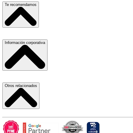
Escuelas, Institutos y Universidades
Te recomendamos
Hospitales, Sanatorios y Clínicas
Refacciones y Accesorios para Automóviles
Materiales para Construcción
Servicio de Grúas
Información corporativa
Laboratorios de Diagnóstico Clínico
Médicos Oculistas y Oftalmólogos
Ferreterías
Ferreterías
Salones para Fiestas
Abogados
Nuestras Oficinas
Otros relacionados
Refacciones y Accesorios para Automóviles y Camiones
Proveedores
Aire Acondicionado
Atracción de Talento
Laboratorios de Diagnóstico Clínico
Términos y Condiciones
Carlos Slim
Hospitales, Sanatorios y Clínicas