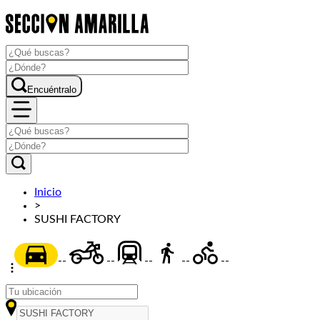
Encuéntralo
Inicio
>
SUSHI FACTORY
--
--
--
--
--