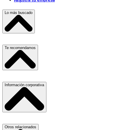
Lo más buscado
Escuelas, Institutos y Universidades
Te recomendamos
Hospitales, Sanatorios y Clínicas
Refacciones y Accesorios para Automóviles
Materiales para Construcción
Servicio de Grúas
Información corporativa
Laboratorios de Diagnóstico Clínico
Médicos Oculistas y Oftalmólogos
Ferreterías
Ferreterías
Salones para Fiestas
Abogados
Nuestras Oficinas
Otros relacionados