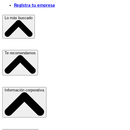
Registra tu empresa
Lo más buscado
Escuelas, Institutos y Universidades
Te recomendamos
Hospitales, Sanatorios y Clínicas
Refacciones y Accesorios para Automóviles
Materiales para Construcción
Servicio de Grúas
Información corporativa
Laboratorios de Diagnóstico Clínico
Médicos Oculistas y Oftalmólogos
Ferreterías
Ferreterías
Salones para Fiestas
Abogados