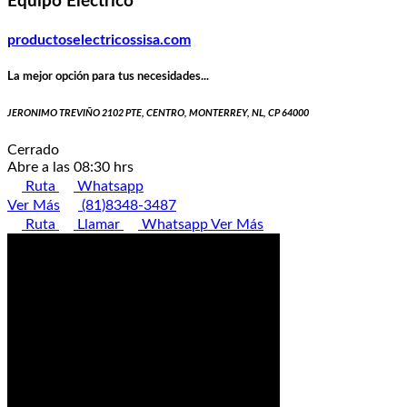
Equipo Eléctrico
productoselectricossisa.com
La mejor opción para tus necesidades...
JERONIMO TREVIÑO 2102 PTE, CENTRO, MONTERREY, NL, CP 64000
Cerrado
Abre a las 08:30 hrs
Ruta
Whatsapp
Ver Más
(81)8348-3487
Ruta
Llamar
Whatsapp
Ver Más