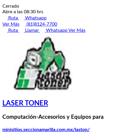
Cerrado
Abre a las 08:30 hrs
Ruta
Whatsapp
Ver Más
(81)8124-7700
Ruta
Llamar
Whatsapp
Ver Más
LASER TONER
Computación-Accesorios y Equipos para
minisitios.seccionamarilla.com.mx/laston/