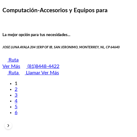
Computación-Accesorios y Equipos para
La mejor opción para tus necesidades...
JOSE LUNA AYALA 204 1ERP OF IB, SAN JERONIMO, MONTERREY, NL, CP 64640
Ruta
Ver Más
(81)8448-4422
Ruta
Llamar
Ver Más
1
2
3
4
5
6