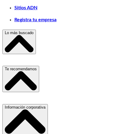
Sitios ADN
Registra tu empresa
Lo más buscado
Escuelas, Institutos y Universidades
Te recomendamos
Hospitales, Sanatorios y Clínicas
Refacciones y Accesorios para Automóviles
Materiales para Construcción
Servicio de Grúas
Información corporativa
Laboratorios de Diagnóstico Clínico
Médicos Oculistas y Oftalmólogos
Ferreterías
Ferreterías