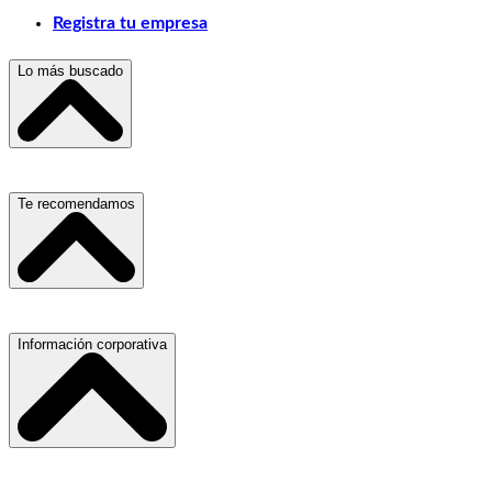
Registra tu empresa
Lo más buscado
Escuelas, Institutos y Universidades
Te recomendamos
Hospitales, Sanatorios y Clínicas
Refacciones y Accesorios para Automóviles
Materiales para Construcción
Servicio de Grúas
Información corporativa
Laboratorios de Diagnóstico Clínico
Médicos Oculistas y Oftalmólogos
Ferreterías
Ferreterías
Salones para Fiestas
Abogados