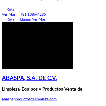
Ruta
Ver Más
(81)1086-4295
Ruta
Llamar
Ver Más
ABASPA, S.A. DE C.V.
Limpieza-Equipos y Productos-Venta de
abaspaproductosdelimpieza.com