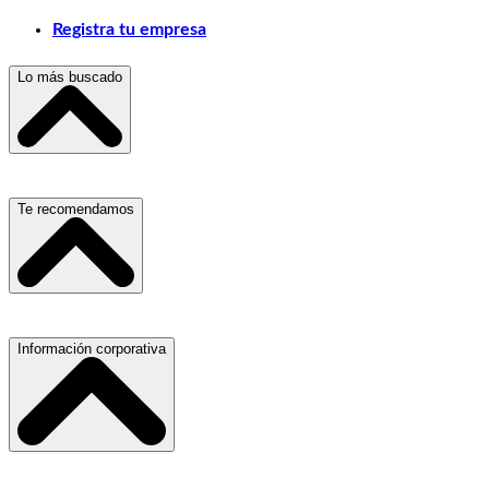
Registra tu empresa
Lo más buscado
Escuelas, Institutos y Universidades
Te recomendamos
Hospitales, Sanatorios y Clínicas
Refacciones y Accesorios para Automóviles
Materiales para Construcción
Servicio de Grúas
Información corporativa
Laboratorios de Diagnóstico Clínico
Médicos Oculistas y Oftalmólogos
Ferreterías
Ferreterías
Salones para Fiestas
Abogados