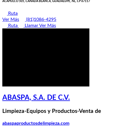
ACAPULCO 505, CAÑADA BLANCA, GUADALUPE, NL, CP 67117
Ruta
Ver Más
(81)1086-4295
Ruta
Llamar
Ver Más
ABASPA, S.A. DE C.V.
Limpieza-Equipos y Productos-Venta de
abaspaproductosdelimpieza.com